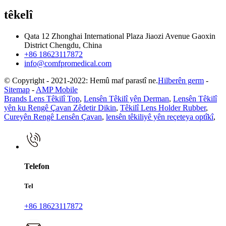
têkelî
Qata 12 Zhonghai International Plaza Jiaozi Avenue Gaoxin
District Chengdu, China
+86 18623117872
info@comfpromedical.com
© Copyright - 2021-2022: Hemû maf parastî ne.
Hilberên germ
-
Sitemap
-
AMP Mobile
Brands Lens Têkilî Top
,
Lensên Têkilî yên Derman
,
Lensên Têkilî
yên ku Rengê Çavan Zêdetir Dikin
,
Têkilî Lens Holder Rubber
,
Cureyên Rengê Lensên Çavan
,
lensên têkiliyê yên reçeteya optîkî
,
Telefon
Tel
+86 18623117872