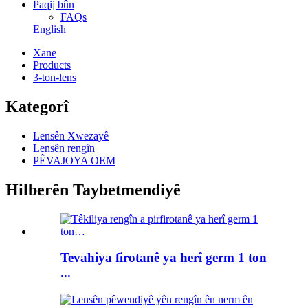
Paqij bûn
FAQs
English
Xane
Products
3-ton-lens
Kategorî
Lensên Xwezayê
Lensên rengîn
PÊVAJOYA OEM
Hilberên Taybetmendiyê
Tevahiya firotanê ya herî germ 1 ton
...