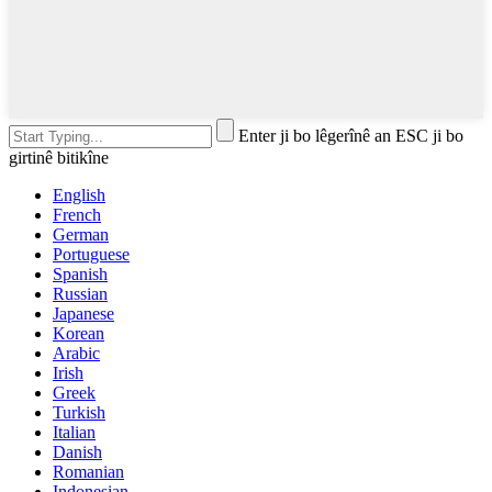
Enter ji bo lêgerînê an ESC ji bo
girtinê bitikîne
English
French
German
Portuguese
Spanish
Russian
Japanese
Korean
Arabic
Irish
Greek
Turkish
Italian
Danish
Romanian
Indonesian