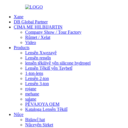
Xane
DB Global Partner
ÇIMA ME HILBIJARTIN
Company Show / Tour Factory
Rûmet / Xelat
Video
Products
Lensên Xwezayê
Lensên rengîn
lensên têkiliyê yên silicone hydrogel
Lensên Têkilî yên Taybetî
1-ton-lens
Lensên 2-ton
Lensên 3-ton
rojane
mehane
salane
PÊVAJOYA OEM
Kataloga Lensên Têkilî
Nûçe
Bidawî hat
Nûçeyên Şirket