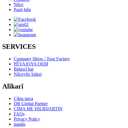
Nûçe
Paqij bûn
SERVICES
Company Show / Tour Factory
PÊVAJOYA OEM
Bidawî hat
Nûçeyên Şirket
Alîkarî
Çûna nava
DB Global Partner
ÇIMA ME HILBIJARTIN
FAQs
Privacy Policy
namûs