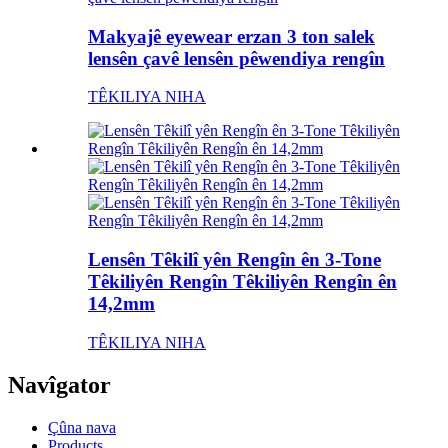
Makyajê eyewear erzan 3 ton salek
lensên çavê lensên pêwendiya rengîn
TÊKILIYA NIHA
Lensên Têkilî yên Rengîn ên 3-Tone
Têkiliyên Rengîn Têkiliyên Rengîn ên
14,2mm
TÊKILIYA NIHA
Navîgator
Çûna nava
Products